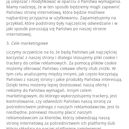
ją ulepszać i modyfikować w oparciu o Państwa wymagania.
Mamy nadzieję, że w ten sposób będziemy mogli zapewnić
Państwu stronę internetową, która będzie możliwie
najbardziej przyjazna w użytkowaniu. Zapamiętujemy na
przykład, które podstrony były najczęściej odwiedzane i w
jaki sposób poruszają się Państwo po naszej stronie
internetowej.
3.
Cele marketingowe
Liczymy oczywiście na to, że będą Państwo jak najczęściej
korzystać z naszej strony i dlatego stosujemy pliki cookie i
trackery do celów reklamowych. Za pomocą plików cookie
możemy oferować Państwu ciekawe oferty i/lub zniżki. W
tym celu analizujemy między innymi, jak często korzystają
Państwo z naszej strony i jakie produkty Państwa interesują.
Dzięki temu możemy lepiej dostosować naszą ofertę i
reklamy do Państwa wymagań. Innym celem
marketingowym, do którego wykorzystujemy trackery, jest
kontrolowanie, czy odwiedzili Państwo naszą stronę za
pośrednictwem jednego z naszych reklamodawców. Jest to
niezbędne, ponieważ musimy płacić naszym
reklamodawcom za klientów, którzy odwiedzają naszą
stronę internetową za pośrednictwem ich platformy (lub
którzy składają na naszej platformie zamówienie).