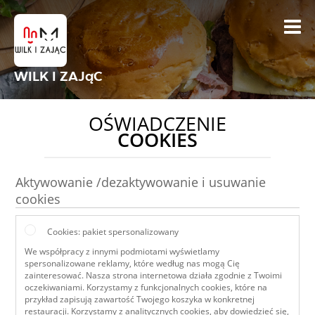
WILK I ZAJąC
OŚWIADCZENIE
COOKIES
Aktywowanie /dezaktywowanie i usuwanie
cookies
Cookies: pakiet spersonalizowany
We współpracy z innymi podmiotami wyświetlamy
spersonalizowane reklamy, które według nas mogą Cię
zainteresować. Nasza strona internetowa działa zgodnie z Twoimi
oczekiwaniami. Korzystamy z funkcjonalnych cookies, które na
przykład zapisują zawartość Twojego koszyka w konkretnej
restauracji. Korzystamy z analitycznych cookies, aby dowiedzieć się,